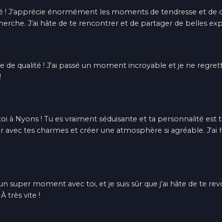
lé ! J’apprécie énormément les moments de tendresse et de 
cherche. J’ai hâte de te rencontrer et de partager de belles e
ce de qualité ! J'ai passé un moment incroyable et je ne regre
!
c toi à Nyons ! Tu es vraiment séduisante et ta personnalité est
ec tes charmes et créer une atmosphère si agréable. J'ai hâ
 un super moment avec toi, et je suis sûr que j'ai hâte de te rev
À très vite !