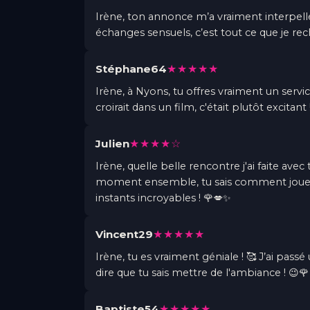
Irène, ton annonce m’a vraiment interpel
échanges sensuels, c’est tout ce que je re
★★★★★
Stéphane64
Irène, à Nyons, tu offres vraiment un servi
croirait dans un film, c'était plutôt excitant 
★★★★☆
Julien
Irène, quelle belle rencontre j'ai faite ave
moment ensemble, tu sais comment jouer av
instants incroyables ! 🌹💋✨
★★★★★
Vincent29
Irène, tu es vraiment géniale ! 🥰 J’ai passé
dire que tu sais mettre de l'ambiance ! 😉🌹 
★★★★★
Baptiste54