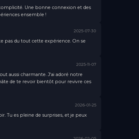
complicité. Une bonne connexion et des
xpériences ensemble !
2025-07-30
tte pas du tout cette expérience. On se
2025-11-07
 tout aussi charmante. J'ai adoré notre
te de te revoir bientôt pour revivre ces
2026-01-25
oir. Tu es pleine de surprises, et je peux
2026-02-05