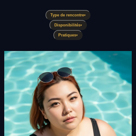
Type de rencontre
▾
Disponibilités
▾
Pratiques
▾