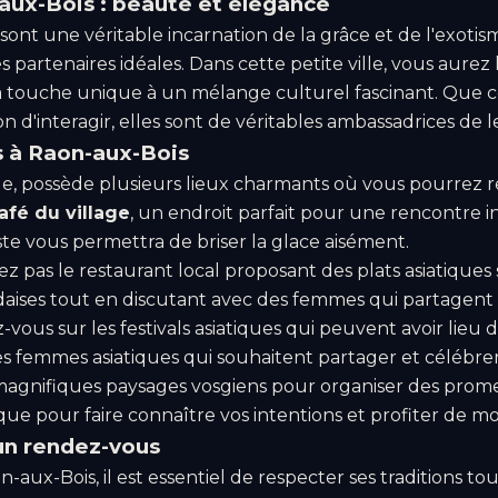
aux-Bois : beauté et élégance
ont une véritable incarnation de la grâce et de l'exotis
des partenaires idéales. Dans cette petite ville, vous aur
a touche unique à un mélange culturel fascinant. Que ce 
n d'interagir, elles sont de véritables ambassadrices de l
s à Raon-aux-Bois
lle, possède plusieurs lieux charmants où vous pourrez
afé du village
, un endroit parfait pour une rencontre 
iste vous permettra de briser la glace aisément.
 pas le restaurant local proposant des plats asiatiques
daises tout en discutant avec des femmes qui partagent 
-vous sur les festivals asiatiques qui peuvent avoir lieu
s femmes asiatiques qui souhaitent partager et célébrer
 magnifiques paysages vosgiens pour organiser des prom
e pour faire connaître vos intentions et profiter de mo
 un rendez-vous
aux-Bois, il est essentiel de respecter ses traditions to