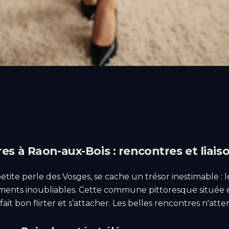
es à Raon-aux-Bois : rencontres et liais
ite perle des Vosges, se cache un trésor inestimable : l
moments inoubliables. Cette commune pittoresque située 
it bon flirter et s’attacher. Les belles rencontres n'att