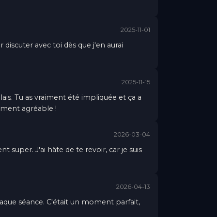
2025-11-01
 discuter avec toi dès que j'en aurai
2025-11-15
lais. Tu as vraiment été impliquée et ça a
ement agréable !
2026-03-04
super. J'ai hâte de te revoir, car je suis
2026-04-13
haque séance. C'était un moment parfait,