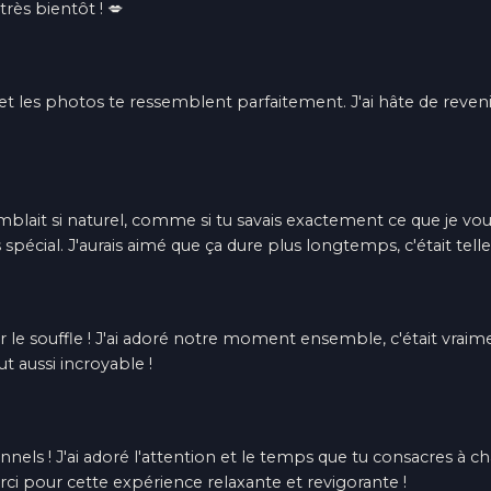
très bientôt ! 💋
 et les photos te ressemblent parfaitement. J'ai hâte de revenir
emblait si naturel, comme si tu savais exactement ce que je vou
écial. J'aurais aimé que ça dure plus longtemps, c'était tell
le souffle ! J'ai adoré notre moment ensemble, c'était vraiment 
t aussi incroyable !
nels ! J'ai adoré l'attention et le temps que tu consacres à c
ci pour cette expérience relaxante et revigorante !